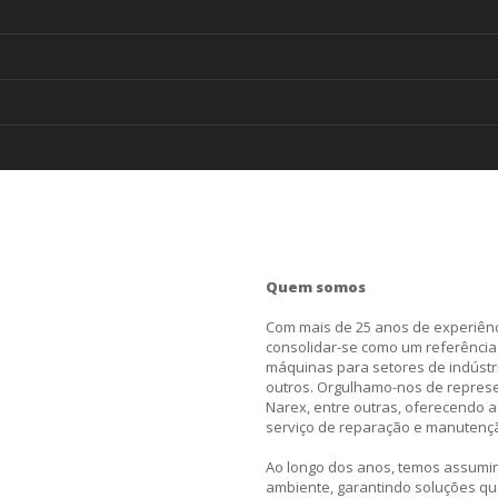
Quem somos
Com mais de 25 anos de experiên
consolidar-se como um referênci
máquinas para setores de indústria
outros. Orgulhamo-nos de represe
Narex, entre outras, oferecendo a
serviço de reparação e manutençã
Ao longo dos anos, temos assumi
ambiente, garantindo soluções q