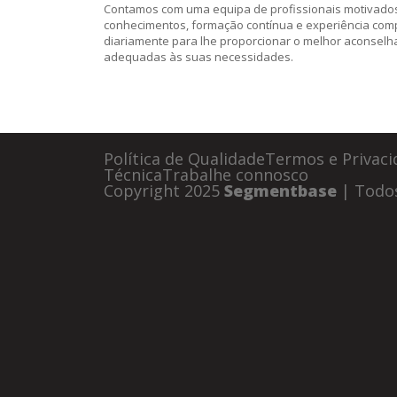
Contamos com uma equipa de profissionais motivados 
conhecimentos, formação contínua e experiência com
diariamente para lhe proporcionar o melhor aconsel
adequadas às suas necessidades.
Política de Qualidade
Termos e Privaci
Técnica
Trabalhe connosco
Copyright 2025
Segmentbase
| Todos