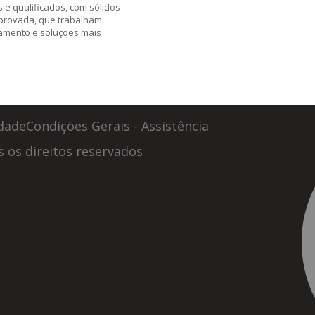
e qualificados, com sólidos
provada, que trabalham
hamento e soluções mais
dade
Condições Gerais - Assistência
 os direitos reservados